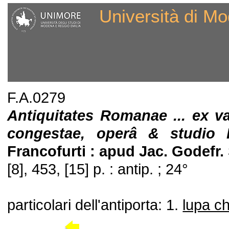
Università di Mo
F.A.0279
Antiquitates Romanae ... ex var
congestae, operâ & studio Ph
Francofurti : apud Jac. Godefr. 
[8], 453, [15] p. : antip. ; 24°
particolari dell'antiporta: 1.
lupa ch